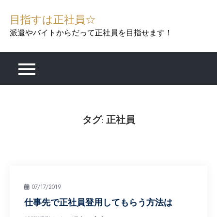
Skip
目指すは正社員☆
to
content
派遣やバイトからだって正社員を目指せます！
タグ:
正社員
07/17/2019
仕事先で正社員登用してもらう方法は