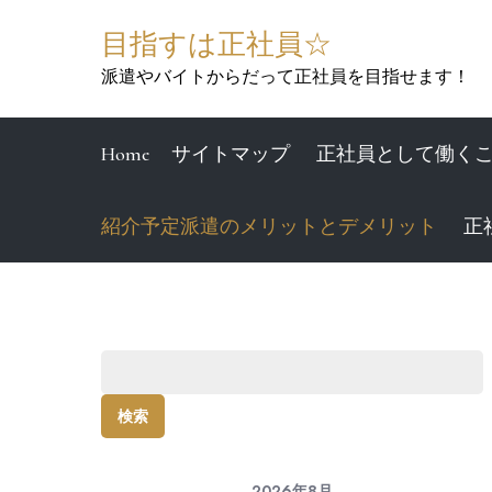
Skip
目指すは正社員☆
to
content
派遣やバイトからだって正社員を目指せます！
Home
サイトマップ
正社員として働く
紹介予定派遣のメリットとデメリット
正
検
索:
2026年8月