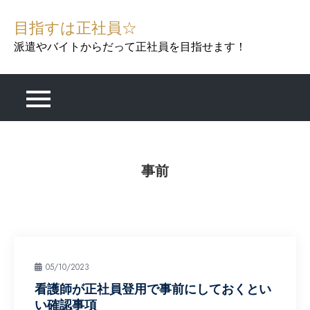
Skip
目指すは正社員☆
to
content
派遣やバイトからだって正社員を目指せます！
事前
05/10/2023
看護師が正社員登用で事前にしておくとい
い確認事項