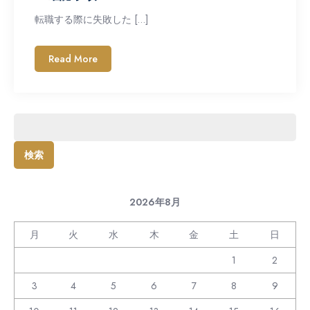
転職する際に失敗した […]
Read More
検
索:
2026年8月
月
火
水
木
金
土
日
1
2
3
4
5
6
7
8
9