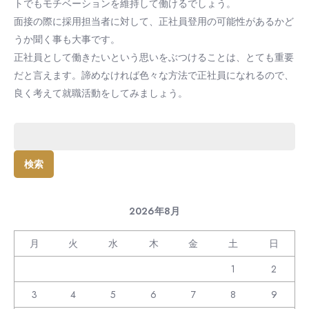
トでもモチベーションを維持して働けるでしょう。
面接の際に採用担当者に対して、正社員登用の可能性があるかど
うか聞く事も大事です。
正社員として働きたいという思いをぶつけることは、とても重要
だと言えます。諦めなければ色々な方法で正社員になれるので、
良く考えて就職活動をしてみましょう。
検
索:
2026年8月
月
火
水
木
金
土
日
1
2
3
4
5
6
7
8
9